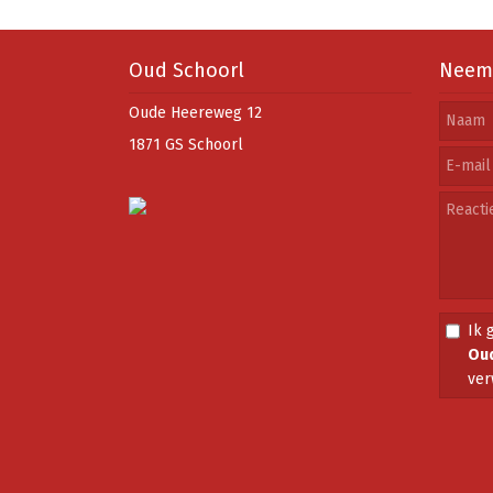
Oud Schoorl
Neem 
Oude Heereweg 12
1871 GS Schoorl
Ik 
Oud
ver
terpad in Catrijp
Jan van Scorel
Het