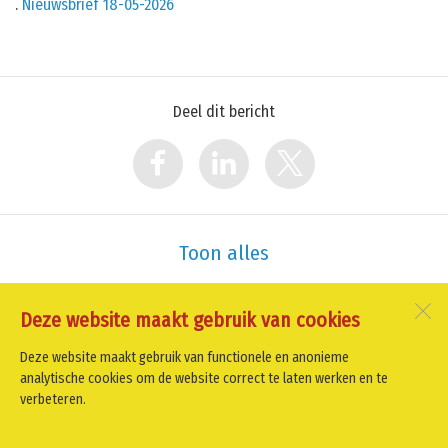
.
Nieuwsbrief 18-05-2026
Deel dit bericht
Toon alles
Deze website maakt gebruik van cookies
Oud Schoorl
Oude Heereweg 12
Deze website maakt gebruik van functionele en anonieme
1871 GS
Schoorl
analytische cookies om de website correct te laten werken en te
verbeteren.
Open desktopversie