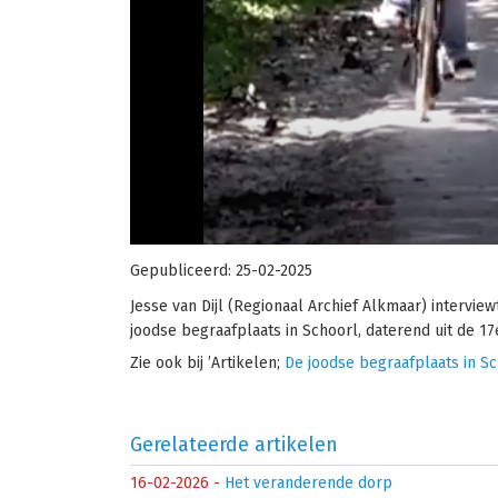
Gepubliceerd:
25-02-2025
Jesse van Dijl (Regionaal Archief Alkmaar) intervie
joodse begraafplaats in Schoorl, daterend uit de 1
Zie ook bij ’Artikelen;
De joodse begraafplaats in S
Gerelateerde artikelen
16-02-2026
-
Het veranderende dorp