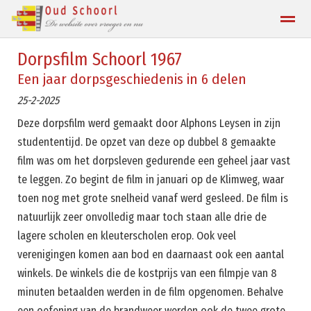
Dorpsfilm Schoorl 1967
Contact
Een jaar dorpsgeschiedenis in 6 delen
25-2-2025
Home
Zoeken
Locatie
Deze dorpsfilm werd gemaakt door Alphons Leysen in zijn
studententijd. De opzet van deze op dubbel 8 gemaakte
film was om het dorpsleven gedurende een geheel jaar vast
te leggen. Zo begint de film in januari op de Klimweg, waar
toen nog met grote snelheid vanaf werd gesleed. De film is
natuurlijk zeer onvolledig maar toch staan alle drie de
lagere scholen en kleuterscholen erop. Ook veel
verenigingen komen aan bod en daarnaast ook een aantal
winkels. De winkels die de kostprijs van een filmpje van 8
minuten betaalden werden in de film opgenomen. Behalve
een oefening van de brandweer werden ook de twee grote