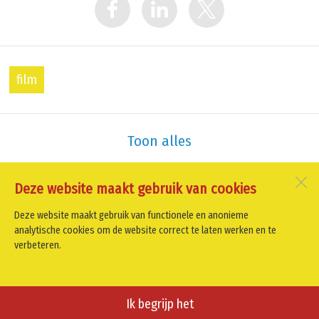
film
Toon alles
Deze website maakt gebruik van cookies
Oud Schoorl
Oude Heereweg 12
Deze website maakt gebruik van functionele en anonieme
1871 GS
Schoorl
analytische cookies om de website correct te laten werken en te
verbeteren.
Open desktopversie
Ik begrijp het
SdH Vormgeving |
Ziber DS4