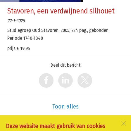
Stavoren, een verdwijnend silhouet
22-1-2025
Studiegroep Oud Stavoren, 2005, 224 pag., gebonden
Periode 1740-1840
prijs € 19,95
Deel dit bericht
Toon alles
Deze website maakt gebruik van cookies
Oud Schoorl