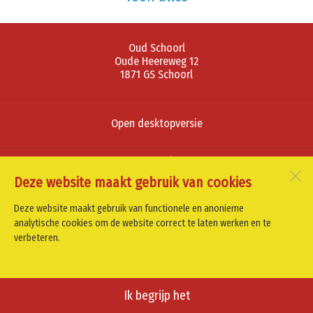
Oud Schoorl
Oude Heereweg 12
1871 GS
Schoorl
Open desktopversie
SdH Vormgeving |
Ziber DS4
Deze website maakt gebruik van cookies
Deze website maakt gebruik van functionele en anonieme
analytische cookies om de website correct te laten werken en te
verbeteren.
Ik begrijp het