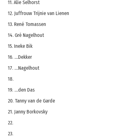
11. Alie Selhorst
12. Juffrouw Trijnie van Lienen
13. René Tomassen
14. Gré Nagelhout
15. Ineke Bik
16. ....Dekker
17. ....Nagelhout
18.
19. ....den Das
20. Tanny van de Garde
21. Janny Borkovsky
22.
23.