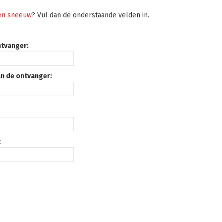
 en sneeuw
? Vul dan de onderstaande velden in.
ntvanger:
an de ontvanger:
: